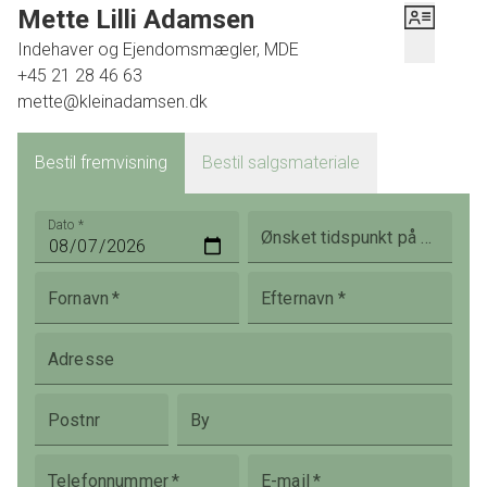
Mette Lilli Adamsen
Indehaver og Ejendomsmægler, MDE
+45 21 28 46 63
mette@kleinadamsen.dk
Bestil fremvisning
Bestil salgsmateriale
Dato
*
Ønsket tidspunkt på dagen
Fornavn
*
Efternavn
*
Adresse
Postnr
By
Telefonnummer
*
E-mail
*