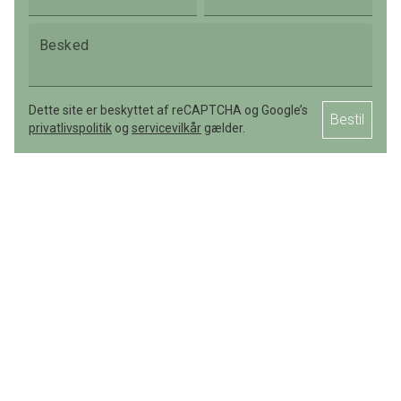
Besked
Dette site er beskyttet af reCAPTCHA og Google’s
Bestil
privatlivspolitik
og
servicevilkår
gælder.