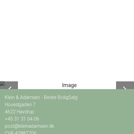
Klein & Adamsen - Bedre BoligSalg
Hovedgaden 7
4622
Havdrup
+45 31 31 04 06
post@kleinadamsen.dk
CVR
42887706